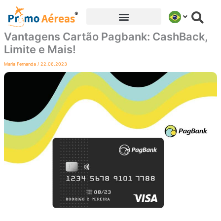
Ir
para
o
Vantagens Cartão Pagbank: CashBack,
conteúdo
Limite e Mais!
Maria Fernanda
/
22.06.2023