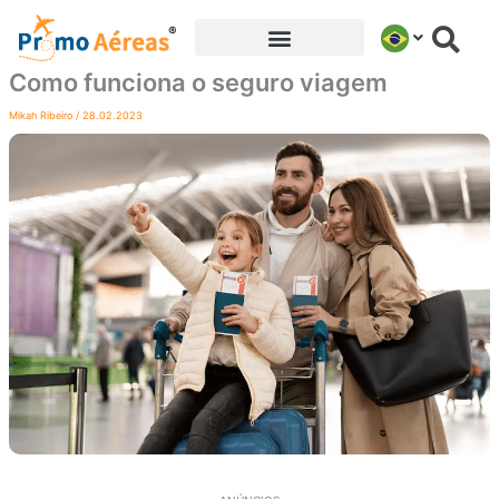
Ir
para
o
Como funciona o seguro viagem
conteúdo
Mikah Ribeiro
/
28.02.2023