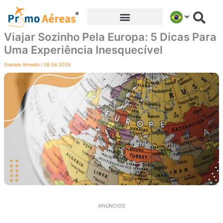
Ir
para
o
Viajar Sozinho Pela Europa: 5 Dicas Para
conteúdo
Uma Experiência Inesquecível
Graziele Almeida
/
08.06.2026
ANÚNCIOS