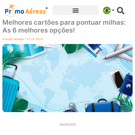
Ir
para
o
Melhores cartões para pontuar milhas:
conteúdo
As 6 melhores opções!
Graziele Almeida
/
20.05.2024
ANÚNCIOS