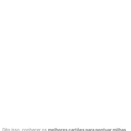
Dito isso, conhecer os
melhores cartões para pontuar milhas