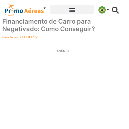
Ir
para
o
Financiamento de Carro para
conteúdo
Negativado: Como Conseguir?
Maria Fernanda
/
22.11.2024
ANÚNCIOS