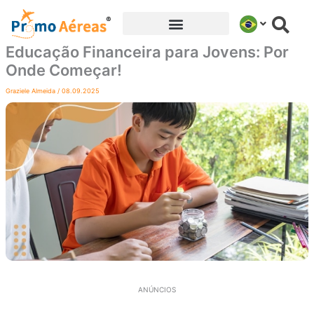
Ir
para
o
Educação Financeira para Jovens: Por
conteúdo
Onde Começar!
Graziele Almeida
/
08.09.2025
ANÚNCIOS