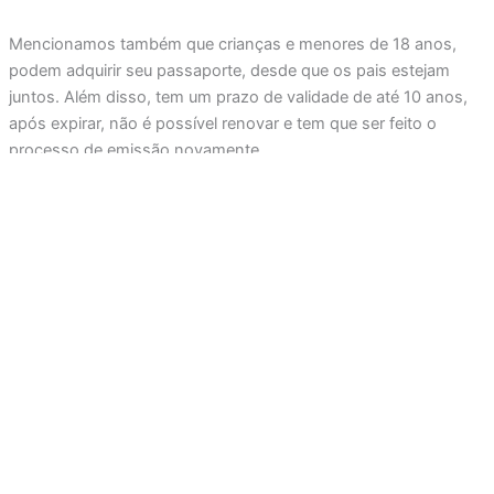
Mencionamos também que crianças e menores de 18 anos,
podem adquirir seu passaporte, desde que os pais estejam
juntos. Além disso, tem um prazo de validade de até 10 anos,
após expirar, não é possível renovar e tem que ser feito o
processo de emissão novamente.
Ainda mais, portar um permite viajar para outros países,
expandir horizontes, aprender diferentes culturas, estabelecer
conexões internacionais e desenvolver uma mentalidade
global.
Depois de tirar o documento, é importante conhecer os
melhores destinos internacionais para ir
.
Certificados: